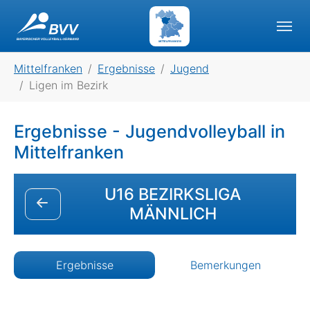
Skip to main navigation
Skip to main content
Skip to page footer
MITTELFRANKEN
You are here:
Mittelfranken
Ergebnisse
Jugend
Ligen im Bezirk
Ergebnisse - Jugendvolleyball in
Mittelfranken
U16 BEZIRKSLIGA
MÄNNLICH
Ergebnisse
Bemerkungen