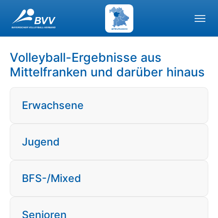
Skip to main navigation
Skip to main content
Skip to page footer
MITTELFRANKEN
Volleyball-Ergebnisse aus
Mittelfranken und darüber hinaus
Erwachsene
Jugend
BFS-/Mixed
Senioren